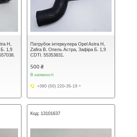
tra H,
Патрубок інтеркулера Opel Astra H,
Б. 1,9
Zafira B. Опель Астра, Зафіра Б. 1,9
557038.
CDTI. 55353831.
500 ₴
В наявності
+380 (50) 220-35-19
13101637