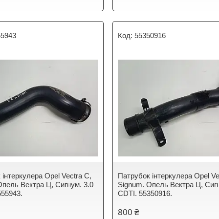
55943
55350916
 інтеркулера Opel Vectra C,
Патрубок інтеркулера Opel Ve
Опель Вектра Ц, Сигнум. 3.0
Signum. Опель Вектра Ц, Сигн
555943.
CDTI. 55350916.
800 ₴