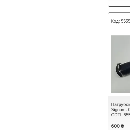
555
Патрубок
Signum. 
CDTI. 55
600 ₴