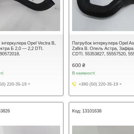
інтеркулера Opel Vectra B,
Патрубок інтеркулера Opel As
ктра Б 2,0 — 2,2 DTI.
Zafira B. Опель Астра, Зафіра 
 90572018.
CDTI. 55353827, 55557520, 55
600 ₴
ті
В наявності
50) 220-35-19
+380 (50) 220-35-19
53826
13101638