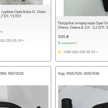
 турбіни Opel Astra G, Опел
,7 DT, Y17DT.
Патрубок інтеркулера Opel O
Опель Омега Б 2,0 - 2,2 DTI. 
ті
500 ₴
50) 220-35-19
В наявності
+380 (50) 220-35-19
969, 90572018
55557520, 55557038.