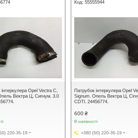
56774
55555944
 інтеркулера Opel Vectra C,
Патрубок інтеркулера Opel Ve
Опель Вектра Ц, Сигнум. 3.0
Signum. Опель Вектра Ц, Сігн
456774.
CDTI. 24456774.
600 ₴
ті
В наявності
50) 220-35-19
+380 (50) 220-35-19