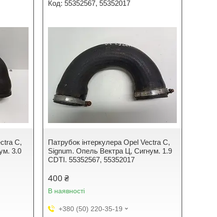
55352567, 55352017
ctra C,
Патрубок інтеркулера Opel Vectra C,
ум. 3.0
Signum. Опель Вектра Ц, Сигнум. 1.9
CDTI. 55352567, 55352017
400 ₴
В наявності
+380 (50) 220-35-19