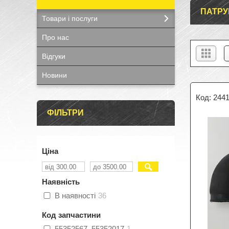
ПАТРУ
Товари і послуги
Про нас
Відгуки
Новини
244
ФІЛЬТРИ
Ціна
Наявність
В наявності
36
Код запчастини
55352567, 55352017
1