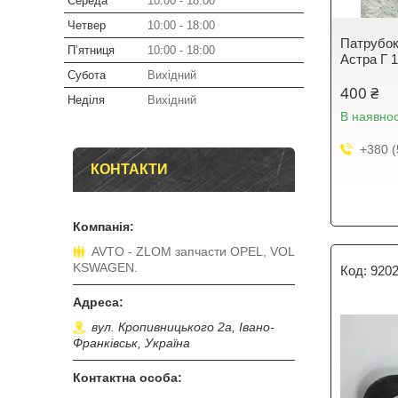
Середа
10:00
18:00
Четвер
10:00
18:00
Патрубок
Пʼятниця
10:00
18:00
Астра Г 1
Субота
Вихідний
400 ₴
Неділя
Вихідний
В наявнос
+380 (
КОНТАКТИ
AVTO - ZLOM запчасти OPEL, VOL
KSWAGEN.
9202
вул. Кропивницького 2а, Івано-
Франківськ, Україна