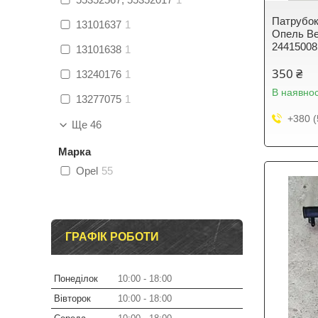
Патрубок
13101637
1
Опель Век
24415008
13101638
1
350 ₴
13240176
1
В наявнос
13277075
1
+380 (
Ще 46
Марка
Opel
55
ГРАФІК РОБОТИ
Понеділок
10:00
18:00
Вівторок
10:00
18:00