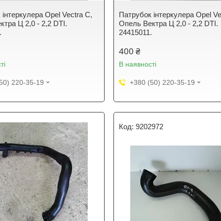
 інтеркулера Opel Vectra C,
Патрубок інтеркулера Opel Ve
тра Ц 2,0 - 2,2 DTI.
Опель Вектра Ц 2,0 - 2,2 DTI.
.
24415011.
400 ₴
ті
В наявності
50) 220-35-19
+380 (50) 220-35-19
9202972