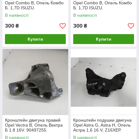
Opel Combo B, Опель Комбо
Opel Combo B, Опель Комбо
Б. 1,7D ISUZU.
Б. 1,7D ISUZU.
В наявності
В наявності
300
300
₴
₴
Купити
Купити
Кронштейн двигуна правий
Кронштейн подушки двигуна
Opel Vectra B, Опель Вектра
Opel Astra G, Astra H, Опель
Б 1.8 16V. 90497255.
Астра 1,6 16 V, Z16XEP.
13189381.
В наявності
В наявності