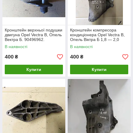
Кронштейн верхньої подушки
Кронштейн компресора
двигуна Opel Vectra B, Опель
кондиціонера Opel Vectra B,
Вектра Б. 90496962.
Опель Віктра Б 1,8 — 2,0
16V. 90528680.
В наявності
В наявності
400
400
₴
₴
Купити
Купити