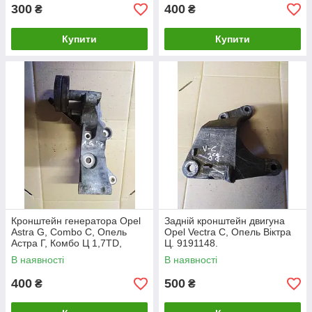
300
400
₴
₴
Купити
Купити
Кронштейн генератора Opel
Задній кронштейн двигуна
Astra G, Combo C, Опель
Opel Vectra C, Опель Віктра
Астра Г, Комбо Ц 1,7TD,
Ц. 9191148.
Y17DT. 897222554.
В наявності
В наявності
400
500
₴
₴