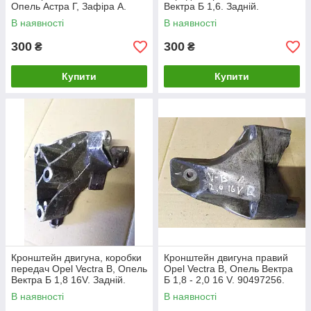
Опель Астра Г, Зафіра А.
Вектра Б 1,6. Задній.
90575142.
90497583.
В наявності
В наявності
300
300
₴
₴
Купити
Купити
Кронштейн двигуна, коробки
Кронштейн двигуна правий
передач Opel Vectra B, Опель
Opel Vectra B, Опель Вектра
Вектра Б 1,8 16V. Задній.
Б 1,8 - 2,0 16 V. 90497256.
90496729.
В наявності
В наявності