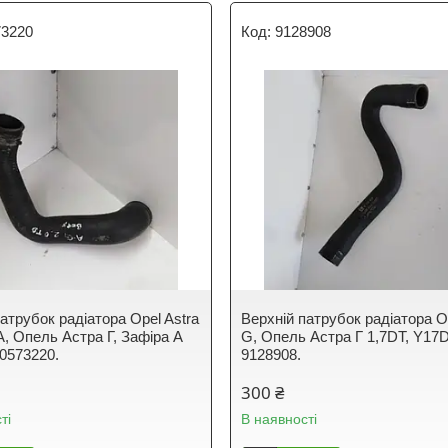
73220
9128908
атрубок радіатора Opel Astra
Верхній патрубок радіатора O
 A, Опель Астра Г, Зафіра А
G, Опель Астра Г 1,7DT, Y17D
90573220.
9128908.
300 ₴
ті
В наявності