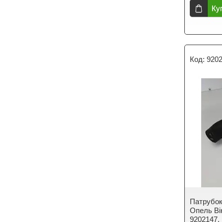
Ку
920
Патрубок 
Опель Вік
9202147.