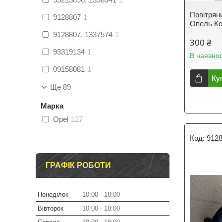
Повітрян
9128807
1
Опель Ко
9128807, 1337574
1
300 ₴
93319134
1
В наявнос
09158081
1
Ку
Ще 89
Марка
Opel
127
912
ГРАФІК РОБОТИ
Понеділок
10:00
18:00
Вівторок
10:00
18:00