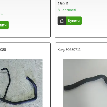
150 ₴
В наявності
ті
Купити
пити
9089
90530711