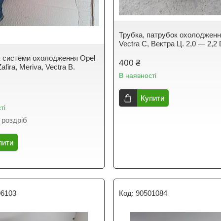
Трубка, патрубок охолодженн
Vectra C, Вектра Ц. 2,0 — 2,2 
 системи охолодження Opel
400 ₴
afira, Meriva, Vectra B.
В наявності
Купити
ті
 роздріб
пити
06103
90501084