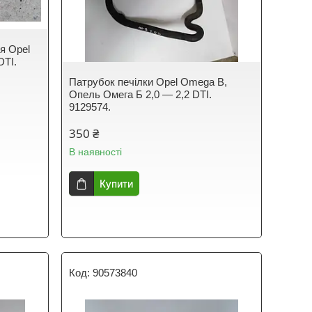
я Opel
DTI.
Патрубок печілки Opel Omega B,
Опель Омега Б 2,0 — 2,2 DTI.
9129574.
350 ₴
В наявності
Купити
90573840