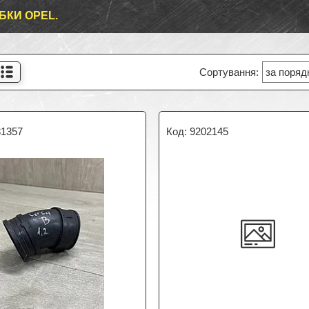
БКИ OPEL.
31357
9202145