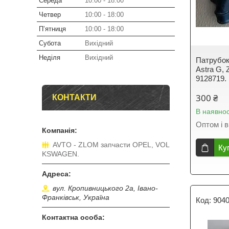
Середа
10:00
18:00
Четвер
10:00
18:00
Пʼятниця
10:00
18:00
Субота
Вихідний
Неділя
Вихідний
Патрубок
Astra G, Z
9128719.
300 ₴
КОНТАКТИ
В наявнос
Оптом і в
AVTO - ZLOM запчасти OPEL, VOL
Ку
KSWAGEN.
вул. Кропивницького 2а, Івано-
Франківськ, Україна
904