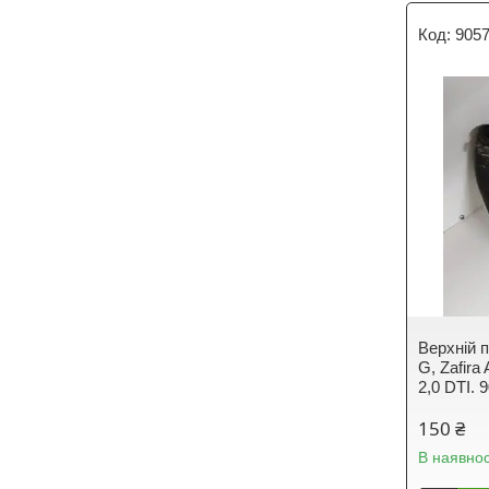
905
Верхній п
G, Zafira
2,0 DTI. 
150 ₴
В наявнос