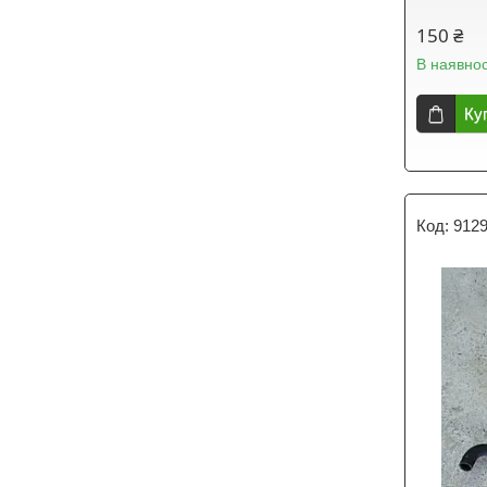
150 ₴
В наявнос
Ку
912