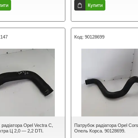
пити
Купити
2147
90128699
радіатора Opel Vectra C,
Патрубок радіатора Opel Cors
тра Ц 2,0 — 2,2 DTI.
Опель Корса. 90128699.