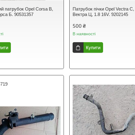
ий патрубок Opel Corsa B,
Патрубок пічки Opel Vectra C
рса Б. 90531357
Вектра Ц, 1.8 16V. 9202145
500 ₴
ті
В наявності
пити
Купити
8719