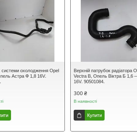
 системи охолодження Opel
Верхній патрубок радіатора O
Опель Астра Ф 1,8 16V.
Vectra B, Опель Віктра Б 1,6 
.
16V. 90501084.
300 ₴
ті
В наявності
пити
Купити