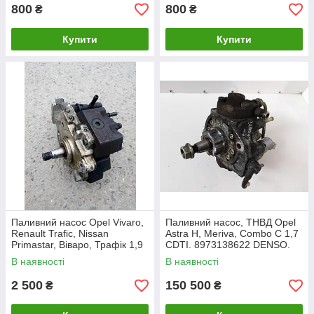
800
800
₴
₴
Купити
Купити
Паливний насос Opel Vivaro,
Паливний насос, ТНВД Opel
Renault Trafic, Nissan
Astra H, Meriva, Combo C 1,7
Primastar, Віваро, Трафік 1,9
CDTI. 8973138622 DENSO.
DCI. 0445010075,
В наявності
В наявності
8200108225.
2 500
150 500
₴
₴