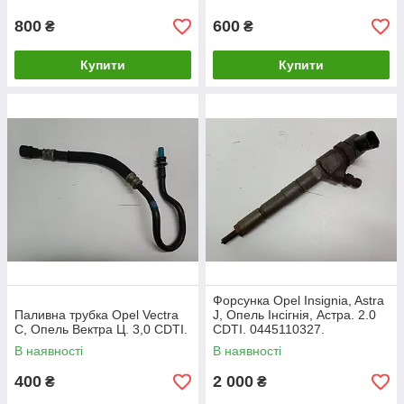
800
600
₴
₴
Купити
Купити
Форсунка Opel Insignia, Astra
Паливна трубка Opel Vectra
J, Опель Інсігнія, Астра. 2.0
C, Опель Вектра Ц. 3,0 CDTI.
CDTI. 0445110327.
В наявності
В наявності
400
2 000
₴
₴