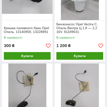
Бензонасос Opel Vectra C,
Кришка паливного бака Opel.
Опель Вектра Ц 1,8 — 2,2
Опель. 13140958, 13228891
16V. 81189631.
В наявності
В наявності
300
1 200
₴
₴
Купити
Купити