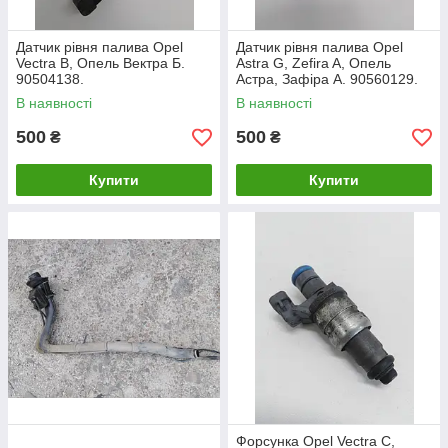
Датчик рівня палива Opel
Датчик рівня палива Opel
Vectra B, Опель Вектра Б.
Astra G, Zefira A, Опель
90504138.
Астра, Зафіра А. 90560129.
В наявності
В наявності
500
500
₴
₴
Купити
Купити
Форсунка Opel Vectra C,