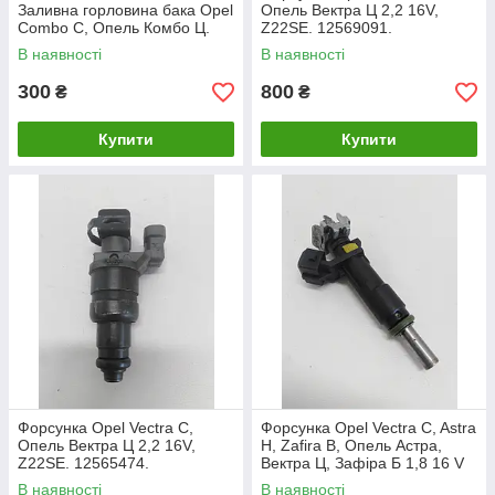
Заливна горловина бака Opel
Опель Вектра Ц 2,2 16V,
Combo C, Опель Комбо Ц.
Z22SE. 12569091.
В наявності
В наявності
300
800
₴
₴
Купити
Купити
Форсунка Opel Vectra C,
Форсунка Opel Vectra C, Astra
Опель Вектра Ц 2,2 16V,
H, Zafira B, Опель Астра,
Z22SE. 12565474.
Вектра Ц, Зафіра Б 1,8 16 V
(Z18XER). 55353806.
В наявності
В наявності