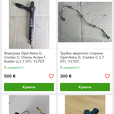
Форсунка Opel Astra G,
Трубка зворотної сторони
Combo C, Опель Астра Г,
Opel Astra G, Combo C 1,7
Комбо Ц 1,7 DTI, Y17DT.
DTI, Y17DT.
TJBB01901D.
В наявності
В наявності
500
300
₴
₴
Купити
Купити