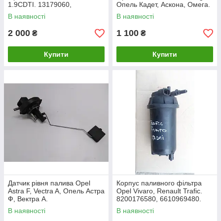
1.9CDTI. 13179060,
Опель Кадет, Аскона, Омега.
132041077
В наявності
В наявності
2 000
1 100
₴
₴
Купити
Купити
Датчик рівня палива Opel
Корпус паливного фільтра
Astra F, Vectra A, Опель Астра
Opel Vivaro, Renault Trafic.
Ф, Вектра А.
8200176580, 6610969480.
В наявності
В наявності