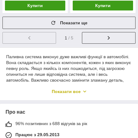
Купити
Купити
Показати ще
1
/ 5
Паливна система виконує дуже важливі функції в автомобілі.
Вона складається з кількох компонентів, кожен з яких виконує
певну роль. Якщо якийсь із них пошкодиться, під загрозою
опиниться не лише відповідна система, але і весь
автомобіль. Важливо своєчасно замінити зламану деталь,
для чого можна скористатися б/у запчастинами. Вони також
Показати все
можуть бути дуже якісними. Ми пропонуємо паливний фільтр
опель комбо, інші важливі деталі на інші моделі за
адекватними цінами.
Про нас
Особливості б/у запчастин для
96% позитивних з 688 відгуків за рік
паливної системи
Працює з 29.05.2013
Автомобілі марки Опель відрізняються хорошим рівнем