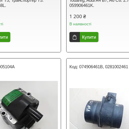
er T5, Транспортер Т5.
Touareg, Audi A4 B7, A6 C6. 2.7
8L.
059906461K.
1 200 ₴
ті
В наявності
пити
Купити
905104A
074906461B, 0281002461