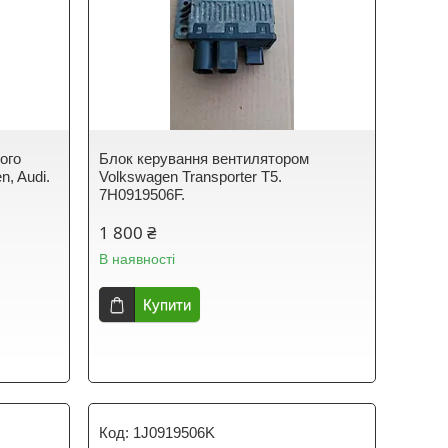
ого
Блок керування вентилятором
n, Audi.
Volkswagen Transporter T5.
7H0919506F.
1 800 ₴
В наявності
Купити
1J0919506K