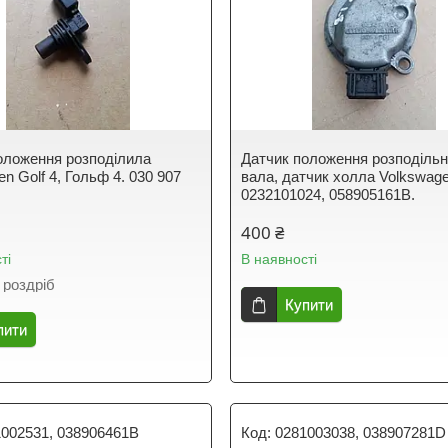
оложення розподілила
Датчик положення розподільн
n Golf 4, Гольф 4. 030 907
вала, датчик холла Volkswage
0232101024, 058905161B.
400 ₴
ті
В наявності
 роздріб
Купити
пити
1002531, 038906461B
0281003038, 038907281D