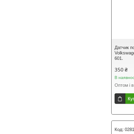
Датчик п
Volkswage
601.
350 ₴
В наявнос
Оптом і в
Ку
028