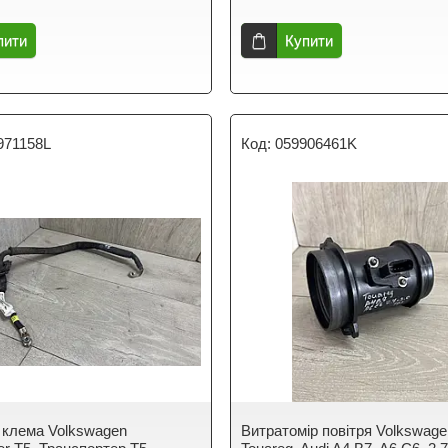
пити
Купити
971158L
059906461K
клема Volkswagen
Витратомір повітря Volkswage