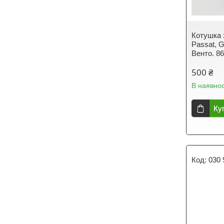
Котушка 
Passat, G
Венто. 8
500 ₴
В наявнос
Ку
030 