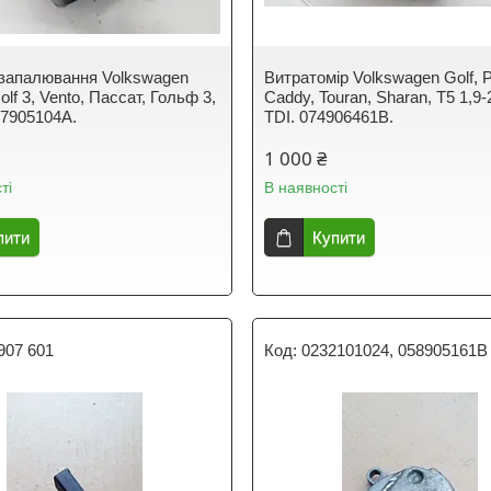
запалювання Volkswagen
Витратомір Volkswagen Golf, P
olf 3, Vento, Пассат, Гольф 3,
Caddy, Touran, Sharan, T5 1,9-
67905104A.
TDI. 074906461B.
1 000 ₴
ті
В наявності
пити
Купити
907 601
0232101024, 058905161B