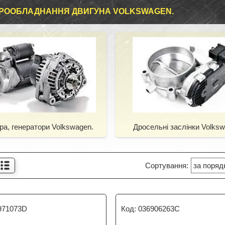
РООБЛАДНАННЯ ДВИГУНА VOLKSWAGEN.
ра, генератори Volkswagen.
Дросельні заслінки Volksw
971073D
036906263C