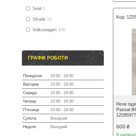
Seat
1
1Z0
Skoda
10
Volkswagen
330
ГРАФІК РОБОТИ
Понеділок
10:00
18:00
Вівторок
10:00
18:00
Середа
10:00
18:00
Четвер
10:00
18:00
Реле піді
Passat B6
Пʼятниця
10:00
18:00
1Z09597
Субота
Вихідний
600 ₴
Неділя
Вихідний
В наявнос