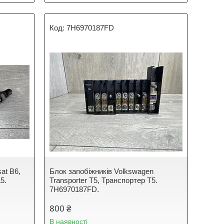
7H6970187FD
at B6,
Блок запобіжників Volkswagen
A5.
Transporter T5, Транспортер Т5.
7H6970187FD.
800 ₴
В наявності