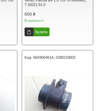
-3.0 TDI.
Vento, Passat B4 1.9 TDI. 074906461,
7.18221.51.0
600 ₴
В наявності
Купити
06A906461A, 0280218002