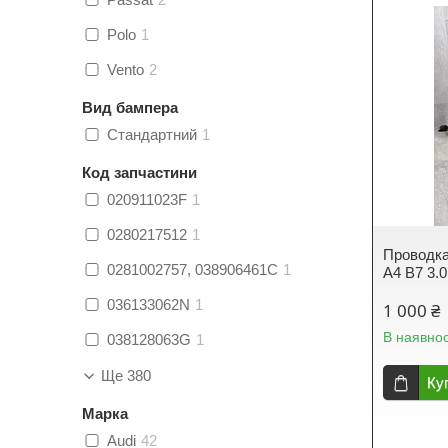
Polo
1
Vento
2
Вид бампера
Стандартний
1
Код запчастини
020911023F
1
0280217512
1
Проводка
0281002757, 038906461C
1
A4 B7 3.0
036133062N
1
1 000 ₴
В наявнос
038128063G
1
Ще 380
Ку
Марка
Audi
42