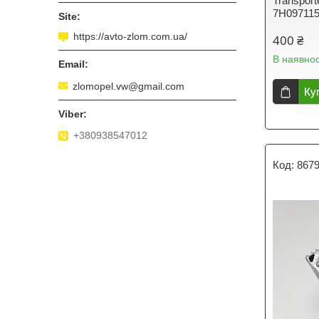
Transport
7H097115
https://avto-zlom.com.ua/
400 ₴
В наявнос
zlomopel.vw@gmail.com
Ку
+380938547012
867