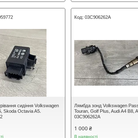
959772
03C906262A
грівання сидіння Volkswagen
Лямбда зонд Volkswagen Pass
, Skoda Octavia A5.
Touran, Golf Plus, Audi A4 B8, 
72
03C906262A
1 000 ₴
ті
В наявності