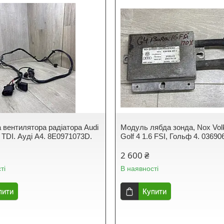
 вентилятора радіатора Audi
Модуль лябда зонда, Nox Vo
 TDI. Ауді А4. 8E0971073D.
Golf 4 1.6 FSI, Гольф 4. 0369
2 600 ₴
ті
В наявності
пити
Купити